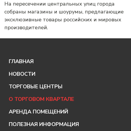
На пересечении центральных улиц города
собраны магазины и шоурумы, предлагающие
эксклюзивные товары российских и мировых
производителей.
ГЛАВНАЯ
НОВОСТИ
ТОРГОВЫЕ ЦЕНТРЫ
ТЦ «ДВЕРИ И НАПОЛЬНЫЕ ПОКРЫТИЯ»
О ТОРГОВОМ КВАРТАЛЕ
ТЦ «СТРОИТЕЛЬНЫЕ МАТЕРИАЛЫ»
АРЕНДА ПОМЕЩЕНИЙ
ТЦ «САНТЕХНИКА И ОБОИ»
ПОЛЕЗНАЯ ИНФОРМАЦИЯ
ТЦ «КУХНИ И КУХОННОЕ