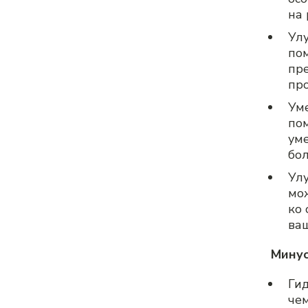
на 
Ул
по
пр
про
Ум
по
ум
бол
Ул
мо
ко 
ваш
Мину
Ги
че