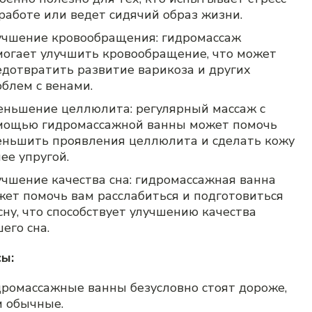
работе или ведет сидячий образ жизни.
учшение кровообращения: гидромассаж
могает улучшить кровообращение, что может
едотвратить развитие варикоза и других
блем с венами.
еньшение целлюлита: регулярный массаж с
мощью гидромассажной ванны может помочь
еньшить проявления целлюлита и сделать кожу
ее упругой.
учшение качества сна: гидромассажная ванна
жет помочь вам расслабиться и подготовиться
сну, что способствует улучшению качества
его сна.
сы:
дромассажные ванны безусловно стоят дороже,
м обычные.