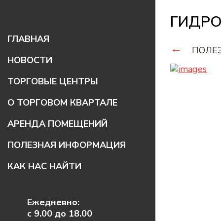
ГИДРО
ГЛАВНАЯ
←
ПОЛЕ
НОВОСТИ
ТОРГОВЫЕ ЦЕНТРЫ
ТЦ «ДВЕРИ И НАПОЛЬНЫЕ
О ТОРГОВОМ КВАРТАЛЕ
ПОКРЫТИЯ»
АРЕНДА ПОМЕЩЕНИЙ
ТЦ «СТРОИТЕЛЬНЫЕ
МАТЕРИАЛЫ»
ПОЛЕЗНАЯ ИНФОРМАЦИЯ
ТЦ «САНТЕХНИКА И ОБОИ»
КАК НАС НАЙТИ
ТЦ «КУХНИ И КУХОННОЕ
ОБОРУДОВАНИЕ»
ТЦ «НА ФРУНЗЕ»
Ежедневно:
МАГАЗИНЫ
с 9.00 до 18.00