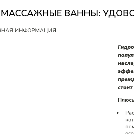
МАССАЖНЫЕ ВАННЫ: УДОВО
ЗНАЯ ИНФОРМАЦИЯ
Гидро
попул
насл
эффек
прежд
стоит
Плюсы
Рас
ко
пом
осо