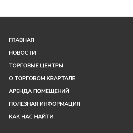
ГЛАВНАЯ
НОВОСТИ
ТОРГОВЫЕ ЦЕНТРЫ
ТЦ «ДВЕРИ И НАПОЛЬНЫЕ ПОКРЫТИЯ»
О ТОРГОВОМ КВАРТАЛЕ
ТЦ «СТРОИТЕЛЬНЫЕ МАТЕРИАЛЫ»
АРЕНДА ПОМЕЩЕНИЙ
ТЦ «САНТЕХНИКА И ОБОИ»
ПОЛЕЗНАЯ ИНФОРМАЦИЯ
ТЦ «КУХНИ И КУХОННОЕ
ОБОРУДОВАНИЕ»
КАК НАС НАЙТИ
ТЦ «НА ФРУНЗЕ»
МАГАЗИНЫ