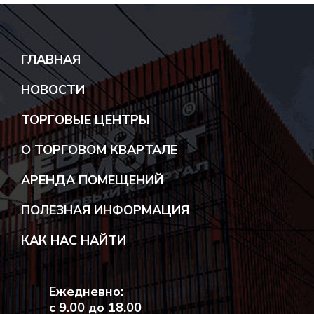
ГЛАВНАЯ
НОВОСТИ
ТОРГОВЫЕ ЦЕНТРЫ
ТЦ «ДВЕРИ И НАПОЛЬНЫЕ ПОКРЫТИЯ»
О ТОРГОВОМ КВАРТАЛЕ
ТЦ «СТРОИТЕЛЬНЫЕ МАТЕРИАЛЫ»
АРЕНДА ПОМЕЩЕНИЙ
ТЦ «САНТЕХНИКА И ОБОИ»
ПОЛЕЗНАЯ ИНФОРМАЦИЯ
ТЦ «КУХНИ И КУХОННОЕ
ОБОРУДОВАНИЕ»
КАК НАС НАЙТИ
ТЦ «НА ФРУНЗЕ»
МАГАЗИНЫ
Ежедневно:
с 9.00 до 18.00