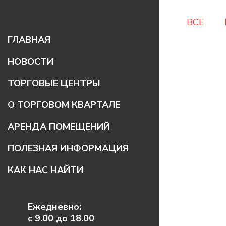
ВСЕ
ГЛАВНАЯ
НОВОСТИ
ТОРГОВЫЕ ЦЕНТРЫ
ТЦ «ДВЕРИ И НАПОЛЬНЫЕ
О ТОРГОВОМ КВАРТАЛЕ
ПОКРЫТИЯ»
АРЕНДА ПОМЕЩЕНИЙ
ТЦ «СТРОИТЕЛЬНЫЕ
МАТЕРИАЛЫ»
ПОЛЕЗНАЯ ИНФОРМАЦИЯ
ТЦ «САНТЕХНИКА И ОБОИ»
КАК НАС НАЙТИ
ТЦ «КУХНИ И КУХОННОЕ
ОБОРУДОВАНИЕ»
ТЦ «НА ФРУНЗЕ»
Ежедневно:
МАГАЗИНЫ
с 9.00 до 18.00